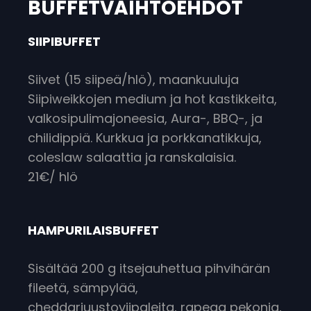
BUFFETVAIHTOEHDOT
SIIPIBUFFET
Siivet (15 siipeä/hlö), maankuuluja
Siipiweikkojen medium ja hot kastikkeita,
valkosipulimajoneesia, Aura-, BBQ-, ja
chilidippiä. Kurkkua ja porkkanatikkuja,
coleslaw salaattia ja ranskalaisia.
21€/ hlö
HAMPURILAISBUFFET
Sisältää 200 g itsejauhettua pihvihärän
fileetä, sämpylää,
cheddarjuustoviipaleita, rapeaa pekonia,