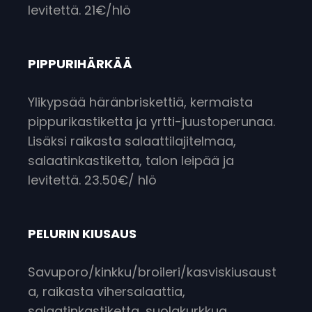
levitettä. 21€/hlö
PIPPURIHÄRKÄÄ
Ylikypsää häränbriskettiä, kermaista
pippurikastiketta ja yrtti-juustoperunaa.
Lisäksi raikasta salaattilajitelmaa,
salaatinkastiketta, talon leipää ja
levitettä. 23.50€/ hlö
PELURIN KIUSAUS
Savuporo/kinkku/broileri/kasviskiusaust
a, raikasta vihersalaattia,
salaatinkastiketta, suolakurkkua,