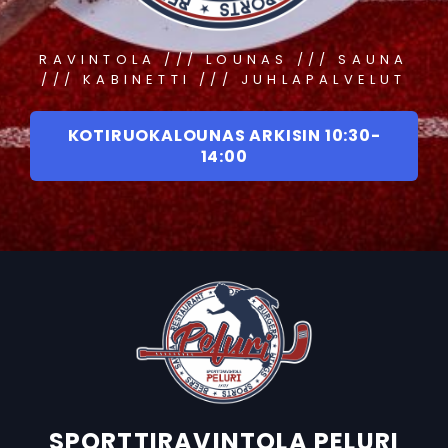
RAVINTOLA /// LOUNAS /// SAUNA
/// KABINETTI /// JUHLAPALVELUT
KOTIRUOKALOUNAS ARKISIN 10:30-
14:00
SPORTTIRAVINTOLA PELURI