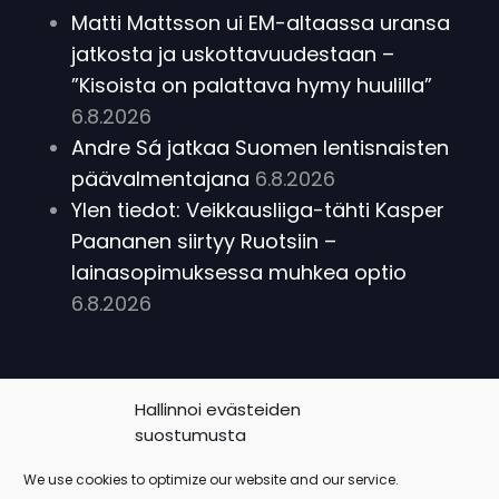
Matti Mattsson ui EM-altaassa uransa
jatkosta ja uskottavuudestaan –
”Kisoista on palattava hymy huulilla”
6.8.2026
Andre Sá jatkaa Suomen lentisnaisten
päävalmentajana
6.8.2026
Ylen tiedot: Veikkausliiga-tähti Kasper
Paananen siirtyy Ruotsiin –
lainasopimuksessa muhkea optio
6.8.2026
Peluri somessa:
Hallinnoi evästeiden
suostumusta
We use cookies to optimize our website and our service.