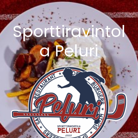
Sporttiravintol
a Peluri