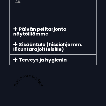
12.9.
Päivän pelitarjonta
näytöillämme
Sisääntulo (hissiohje mm.
liikuntarajoitteisille)
Terveys ja hygienia
Recommended